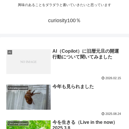
興味のあることをダラダラと書いていきたいと思っています
curiosity100％
AI（Copilot）に旧暦元旦の開運
AI
行動について聞いてみました
2026.02.15
今年も見られました
Uncategorized
2025.08.24
今を生きる（Live in the now）
Uncategorized
2025.3.8