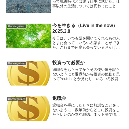
って現役時代とは違う仕事に就いた。仕
事以外の生活については変わったことは
ない。給料が大幅に減ったが普段の生活
は今まで通り節約とかはしていない。旅
行にも行ったし、外食もしている。現役
時代と何も変わっていな...
今を生きる（Live in the now）
Uncategorized
2025.3.8
今日は、いつも話を聞いてくれるあの人
とまた会って、いろいろ話すことができ
た。これまで何度も会っているおかげ
で、話しやすいし、自分の気持ちをその
まま伝えられる安心感がある。今日も気
づけばたくさん話していて、終わった後
投資って必要か
Uncategorized
には心がスッキリしてるのを...
退職金をもらってからその使い道を誤ら
ないようにと退職前から投資の勉強と思
ってYoutubeとか見たり、いろいろ投資も
しましたが、無理して投資する必要はな
いんじゃないかという結論に達しまし
た。人生100年時代なんて言われているけ
ど、自分は80...
退職金
Uncategorized
退職金を手にしたときに無謀なことをし
ないように、数年前からどこに投資をし
たらいいのか本や雑誌、ネット等で情報
を集めて実際に株や投資信託を買ってき
ました。幸いに元本割れを起こさずに投
資は順調に利益を出していますが、この